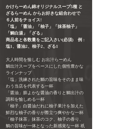
かけらーめん錦オリジナルスープ5種
と
ざるらーめん
からお好きな組合わせで
６人前をチョイス!
「塩」「醤油」「柚子」「抹茶柚子」
「鯛白湯」「ざる」
商品名と各数量をご記入さい(必須) 例 :
塩1、醤油2、柚子2、ざる1
大人時間を愉しむ お出汁らーめん
鯛出汁スープをベースにした個性豊かな
ラインナップ
「塩」洗練された鯛の旨味をそのまま味
わう当店を代表する一杯
「醤油」膨よかな醤油の香りと鯛出汁の
調和を愉しめる一杯
「柚子」白醤油だれに柚子果汁を加えた
鮮烈な柚子の香りが際立つ爽やかな一杯
「柚子抹茶」抹茶のコク、柚子の香り、
鯛の旨味が一体となった新感覚な一杯 祇