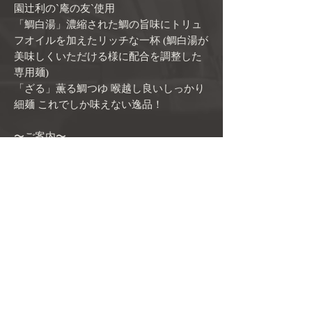
園辻利の`庵の友`使用
「鯛白湯」濃縮された鯛の旨味にトリュ
フオイルを加えたリッチな一杯 (鯛白湯が
美味しくいただける様に配合を調整した
専用麺)
「ざる」薫る鯛つゆ 喉越し良いしっかり
細麺 これでしか味えない逸品！
〜ご案内〜
らーめん錦では、鮮度が命の鯛出汁の美
味しさを最大限にお楽しみ頂きたいとい
う想いのもと、
消費期限を短く(商品到着日より2日間)設
定しております。
あらかじめスケジュールをご考慮の上ご
注文を頂き、良いひとときをご堪能いた
だければ幸いです。
商品情報