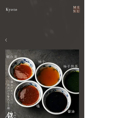
ME
Kyoto
NU