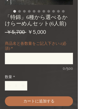
「特錦」6種から選べるか
けらーめんセット(6人前)
通
セ
 ￥5,700 
￥5,000
常
ー
商品名と各数量をご記入下さい↓(必
価
ル
須)
*
格
価
格
0/500
数量
*
カートに追加する