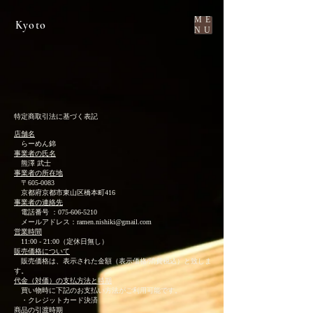
ME
Kyoto
NU
特定商取引法に基づく表記
店舗名
らーめん錦
事業者の氏名
熊澤 武士
事業者の所在地
〒605-0083
京都府京都市東山区橋本町416
事業者の連絡先
電話番号 ：075-606-5210
メールアドレス：
ramen.nishiki@gmail.com
営業時間
11:00 - 21:00（定休日無し）
販売価格について
販売価格は、表示された金額（表示価格/消費税込）と致しま
す。
代金（対価）の支払方法と時期
買い物時に下記のお支払い方法がご利用可能です。
・クレジットカード決済
商品の引渡時期