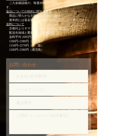
ご入金確認後の、毎週水曜日と金曜日に発送の手配をいたしま
す。
返品についての特約に関する事項
商品に明らかな欠陥がある場合を除き、
基本的には返金返品には応じませんので、ご了承ください。
送料について
京都付よりヤマト宅急便(クール)にて配送
配送先地域と重量による価格設定
送料平均 2095円
1260円~2380円（東 京）
1150円~2270円（大 阪）
1260円~2380円（鹿児島）
お問い合わせ